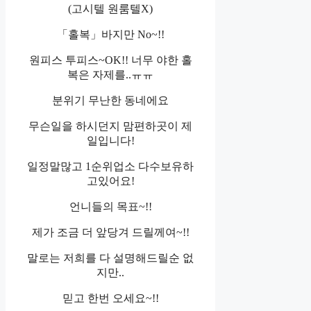
(고시텔 원룸텔X)
「홀복」바지만 No~!!
원피스 투피스~OK!! 너무 야한 홀
복은 자제를..ㅠㅠ
분위기 무난한 동네에요
무슨일을 하시던지 맘편하곳이 제
일입니다!
일정말많고 1순위업소 다수보유하
고있어요!
언니들의 목표~!!
제가 조금 더 앞당겨 드릴께여~!!
말로는 저희를 다 설명해드릴순 없
지만..
믿고 한번 오세요~!!