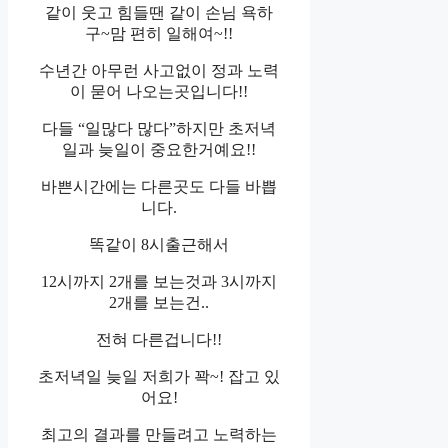
같이 웃고 힘들땐 같이 손님 욕하
구~맘 편히 일해여~!!
수년간 아무런 사고없이 정과 노력
이 묻어 나오는곳입니다!!
다들 “일많다 많다”하지만 초저녁
일과 늦일이 중요한거예요!!
바쁜시간에는 다른곳도 다들 바쁩
니다.
똑같이 8시출근해서
12시까지 2개를 보는것과 3시까지
2개를 보는건..
전혀 다른겁니다!!
초저녁일 늦일 저희가 꽉~! 잡고 있
어요!
최고의 결과를 만들려고 노력하는