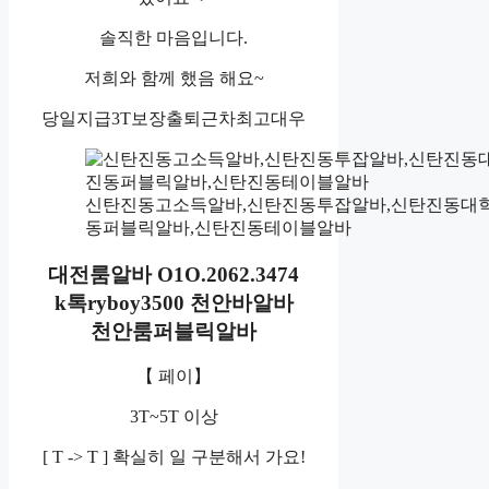
솔직한 마음입니다.
저희와 함께 했음 해요~
당일지급3T보장출퇴근차최고대우
신탄진동고소득알바,신탄진동투잡알바,신탄진동대학
동퍼블릭알바,신탄진동테이블알바
대전룸알바 O1O.2062.3474
k톡ryboy3500 천안바알바
천안룸퍼블릭알바
【 페이】
3T~5T 이상
[ T -> T ] 확실히 일 구분해서 가요!