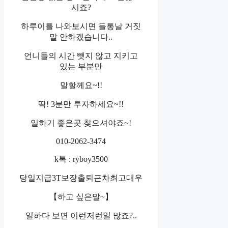
시죠?
하루이틀 나와보시면 들통날 거짓
말 안하겠습니다..
언니들의 시간 뺏지 않고 지키고
있는 부분만
말할께요~!!
딱! 3분만 투자하세요~!!
일하기 좋은곳 찾으셔야죠~!
010-2062-3474
k톡 : ryboy3500
당일지급3T보장출퇴근차최고대우
【하고 싶은말~】
일하다 보면 이런저런일 많죠?..