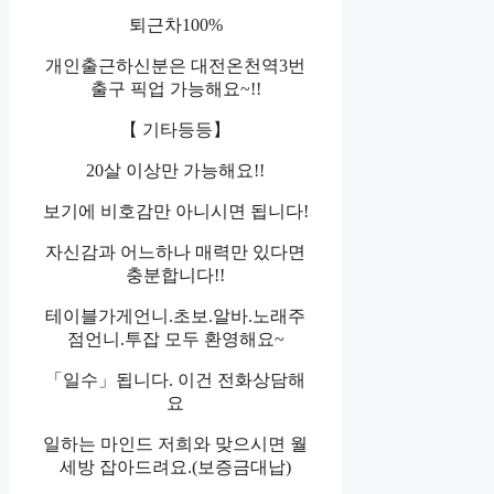
퇴근차100%
개인출근하신분은 대전온천역3번
출구 픽업 가능해요~!!
【 기타등등】
20살 이상만 가능해요!!
보기에 비호감만 아니시면 됩니다!
자신감과 어느하나 매력만 있다면
충분합니다!!
테이블가게언니.초보.알바.노래주
점언니.투잡 모두 환영해요~
「일수」됩니다. 이건 전화상담해
요
일하는 마인드 저희와 맞으시면 월
세방 잡아드려요.(보증금대납)