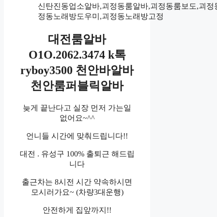
신탄진동업소알바,괴정동룸알바,괴정동룸보도,괴정
정동노래방도우미,괴정동노래방고정
대전룸알바
O1O.2062.3474 k톡
ryboy3500 천안바알바
천안룸퍼블릭알바
늦게 끝난다고 실장 먼저 가는일
없어요~^^
언니들 시간에 맞춰드립니다!!
대전 . 유성구 100% 출퇴근 해드립
니다
출근차는 8시전 시간 약속하시면
모시러가요~ (차량3대운행)
안전하게 집앞까지!!