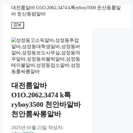
컨
대전룸알바 O1O.2062.3474 k톡ryboy3500 둔산동룸알
텐
바 둔산동밤알바
츠
메
로
뉴
건
너
뛰
기
대전룸알바
O1O.2062.3474 k톡
ryboy3500 천안바알바
천안룸싸롱알바
2025년 01월 23일
작성자: