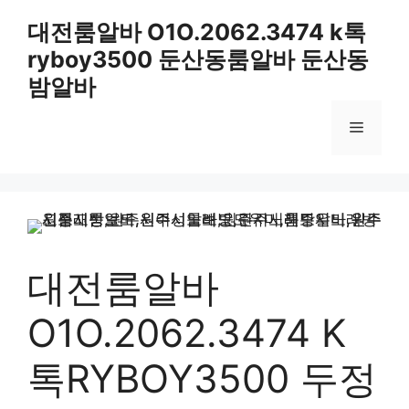
컨
대전룸알바 O1O.2062.3474 k톡
텐
ryboy3500 둔산동룸알바 둔산동
츠
로
밤알바
건
너
메
뛰
기
뉴
대전룸알바
O1O.2062.3474 K
톡RYBOY3500 두정