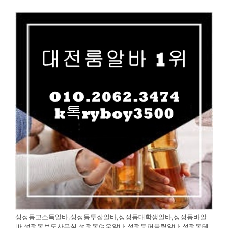
성정동고소득알바,성정동투잡알바,성정동대학생알바,성정동바알
바,성정동보도사무실,성정동여우알바,성정동퍼블릭알바,성정동테