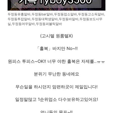
두정동유흥알바,두정동bar알바,두정동업소알바,두정동고소득알바,
두정동투잡알바,두정동대학생알바,두정동바알바,두정동보도사무
실,두정동여우알바,두정동퍼블릭알바
(고시텔 원룸텔X)
「홀복」바지만 No~!!
원피스 투피스~OK!! 너무 야한 홀복은 자제를..ㅠㅠ
분위기 무난한 동네에요
무슨일을 하시던지 맘편하곳이 제일입니다!
일정말많고 1순위업소 다수보유하고있어요!
언니들의 목표~!!