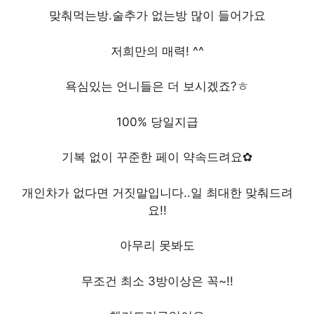
맞춰먹는방.술추가 없는방 많이 들어가요
저희만의 매력! ^^
욕심있는 언니들은 더 보시겠죠?ㅎ
100% 당일지급
기복 없이 꾸준한 페이 약속드려요✿
개인차가 없다면 거짓말입니다..일 최대한 맞춰드려
요!!
아무리 못봐도
무조건 최소 3방이상은 꼭~!!